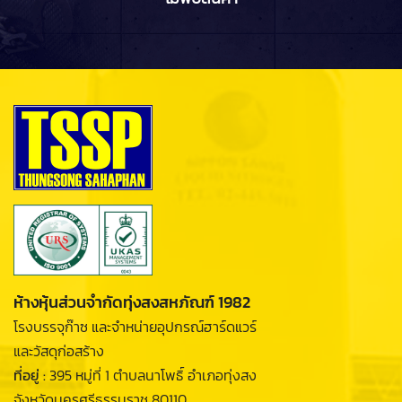
ห้างหุ้นส่วนจำกัดทุ่งสงสหภัณฑ์ 1982
โรงบรรจุก๊าซ และจำหน่ายอุปกรณ์ฮาร์ดแวร์
และวัสดุก่อสร้าง
ที่อยู่ :
395 หมู่ที่ 1 ตำบลนาโพธิ์ อำเภอทุ่งสง
จังหวัดนครศรีธรรมราช 80110