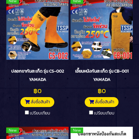
New
New
ปลอกขากันสะเก็ด รุ่น CS-002
เอี๊ยมหนังกันสะเก็ด รุ่น CB-001
YAMADA
YAMADA
฿0
฿0
สั่งซื้อสินค้า
สั่งซื้อสินค้า
เปรียบเทียบ
เปรียบเทียบ
New
New