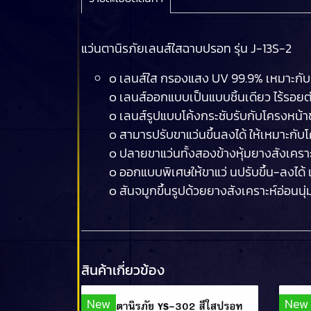
แว่นตานิรภัยเลนส์ใสฉาบปรอท รุ่น J-13S-2
๐ เลนส์ใส กรองแสง UV 99.9% เหมาะกั
๐ เลนส์ออกแบบเป็นแบบชิ้นเดียว ไร้รอยต่
๐ เลนส์รูปแบบโค้งกระชับรับกับโครงหน้าช่
๐ สามารปรับขาแว่นขึ้นลงได้ ให้เหมาะก
๐ ปลายขาแว่นทั้งสองข้างหุ้มยางสังเคร
๐ ออกแบบพิเศษให้ขาแว่ นปรับขึ้น-ลงได้ 
๐ สันจมูกขึ้นรูปด้วยยางสังเคราะห์อ่อน
สินค้าเกี่ยวข้อง
New
New