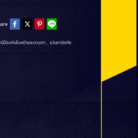
are
,
ณ์ป้องกันใบหน้าและดวงตา
แว่นตานิรภัย