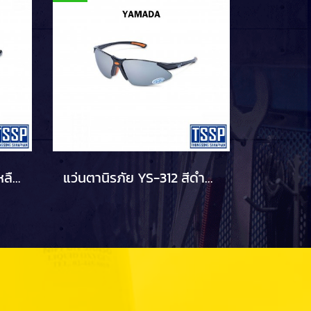
แว่นตานิรภัย YS-313 สีเหลือง YAMADA
แว่นตานิรภัย YS-312 สีดำปรอท YAMADA