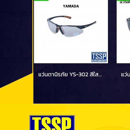
แว่นตานิรภัย YS-302 สีใสปรอท YAMADA