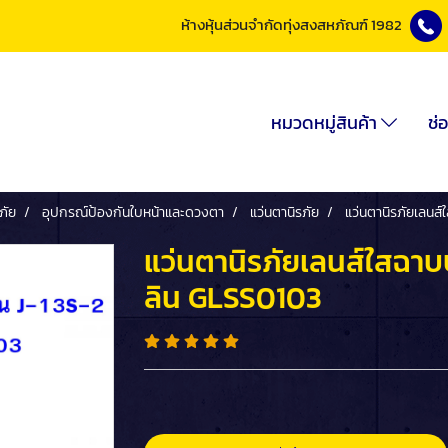
ห้างหุ้นส่วนจำกัดทุ่งสงสหภัณฑ์ 1982
หมวดหมู่สินค้า
ช่
ภัย
อุปกรณ์ป้องกันใบหน้าและดวงตา
แว่นตานิรภัย
แว่นตานิรภัยเลนส
แว่นตานิรภัยเลนส์ใสฉาบ
ลิน GLSS0103