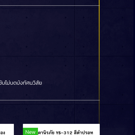
ับไม่บดบังทัศนวิสัย
New