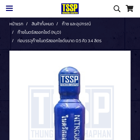
หน้าแรก
สินค้าทั้งหมด
ก๊าซ และอุปกรณ์
ก๊าซไนตรัสออกไซด์ (N₂O)
ท่อบรรจุก๊าซไนตรัสออกไซด์ขนาด 0.5 คิว 3.4 ลิตร