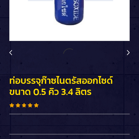
ท่อบรรจุก๊าซไนตรัสออกไซด์
ขนาด 0.5 คิว 3.4 ลิตร