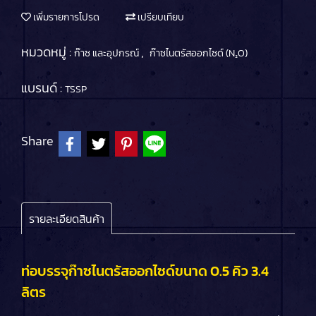
เพิ่มรายการโปรด
เปรียบเทียบ
หมวดหมู่ :
,
ก๊าซ และอุปกรณ์
ก๊าซไนตรัสออกไซด์ (N₂O)
แบรนด์ :
TSSP
Share
รายละเอียดสินค้า
ท่อบรรจุก๊าซไนตรัสออกไซด์ขนาด 0.5 คิว 3.4
ลิตร