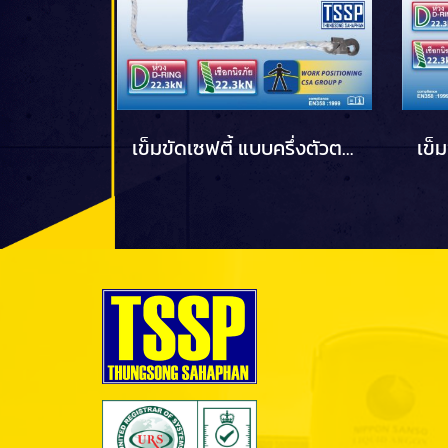
เข็มขัดเซฟตี้ แบบครึ่งตัวตะขอเล็ก รุ่น W737 YAMADA