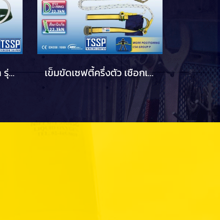
เข็มขัดเซฟตี้ปีนเสาไฟฟ้า รุ่น L667 YAMADA
เข็มขัดเซฟตี้ครึ่งตัว เชือกเส้นคู่ตะขอใหญ่ W737BR2 YAMADA