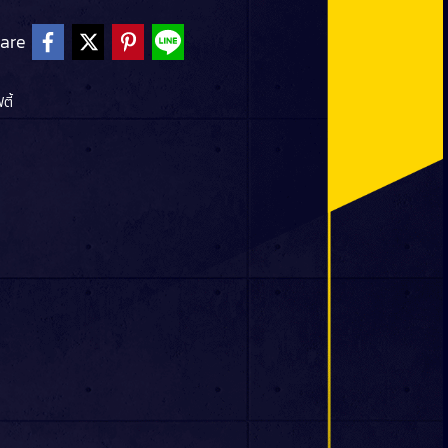
are
ตี้