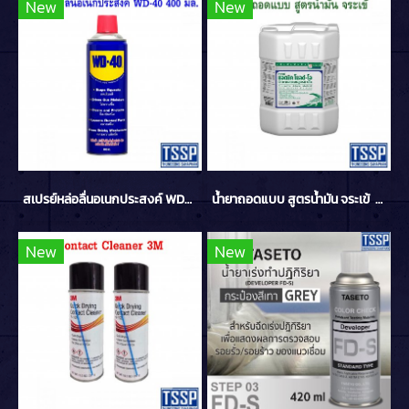
New
New
สเปรย์หล่อลื่นอเนกประสงค์ WD-40 400 มล.
น้ำยาถอดแบบ สูตรน้ำมัน จระเข้ ขนาด 20 ลิตร
New
New