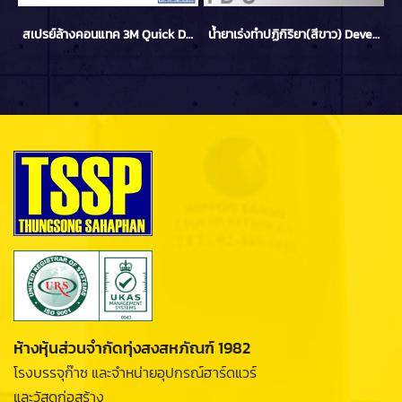
สเปรย์ล้างคอนแทค 3M Quick Drying Contact Cleaner
น้ำยาเร่งทำปฏิกิริยา(สีขาว) Developer FD-S 420ml TASETO
ห้างหุ้นส่วนจำกัดทุ่งสงสหภัณฑ์ 1982
โรงบรรจุก๊าซ และจำหน่ายอุปกรณ์ฮาร์ดแวร์
และวัสดุก่อสร้าง