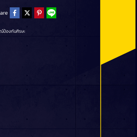
are
ณ์ป้องกันศีรษะ