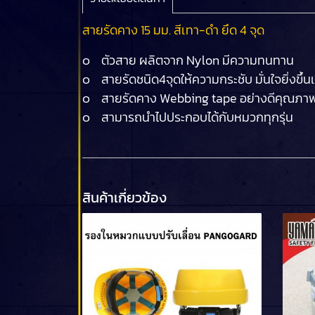
สายรัดคาง 15 มม. สีเทา-ดำ ยึด 4 จุด
๐ ตัวสาย ผลิตจาก Nylon มีความทนทาน
๐ สายรัดชนิด4จุดให้ความกระชับ มั่นใจยิ่งขึ้นเ
๐ สายรัดคาง Webbing tape อย่างดีคุณภาพส
๐ สามารถนำไปประกอบได้กับหมวกทุกรุ่น
สินค้าเกี่ยวข้อง