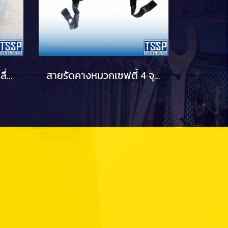
รองในหมวกเซฟตี้ (ปรับเลื่อน)
สายรัดคางหมวกเซฟตี้ 4 จุด (ไนลอน)