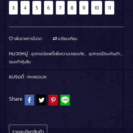
3
4
5
6
7
8
9
10
11
เพิ่มรายการโปรด
เปรียบเทียบ
หมวดหมู่ :
,
,
อุปกรณ์เซฟตี้เพื่อความปลอดภัย
อุปกรณ์ป้องกันเท้า
รองเท้าหุ้มส้น
แบรนด์ :
PANGOLIN
Share
รายละเอียดสินค้า