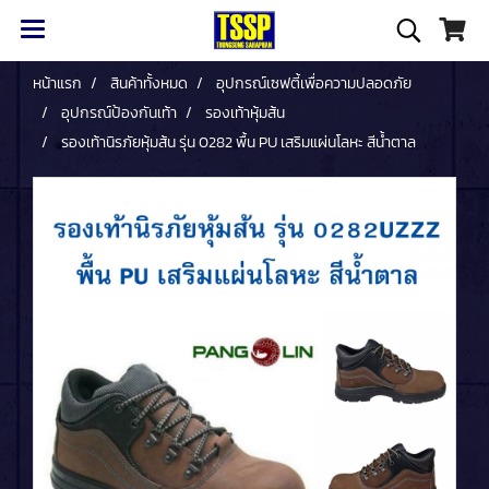
หน้าแรก
สินค้าทั้งหมด
อุปกรณ์เซฟตี้เพื่อความปลอดภัย
อุปกรณ์ป้องกันเท้า
รองเท้าหุ้มส้น
รองเท้านิรภัยหุ้มส้น รุ่น 0282 พื้น PU เสริมแผ่นโลหะ สีน้ำตาล