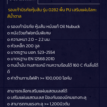
รองเท้านิรภัยหุ้มส้น รุ่น 0282 พื้น PU เสริมแผ่นโลหะ
สีน้ำตาล
๐ รองเท้านิรภัย หุ้มส้น หนังแท้ Oil Nubuck
๐ หนังวัวแท้ฟอกนิ่มพิเศษ
๐ ความหนา 2.0 – 2.2 มม.
๐ หัวเหล็ก 200 จูล
๐ มาตรฐาน มอก. 523-2554
๐ มาตรฐาน EN 12568:2010
๐ ทนน้ำมัน ทนสารเคมี ทนความร้อนได้ 160 C กันลื่นได้
ดี
๐ ค่าต้านทานไฟฟ้า >= 100,000 โอห์ม
สามารถเลือกเสริมแผ่นแสตนเลสได้
๐ เสริมแผ่นแสตนเลส ป้องกันของมีคมแทงทะลุ
๐ สามารถทนแรงทะลุ >= 1,200นิวตัน