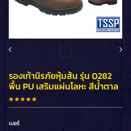
รองเท้านิรภัยหุ้มส้น รุ่น 0282
พื้น PU เสริมแผ่นโลหะ สีน้ำตาล
เบอร์