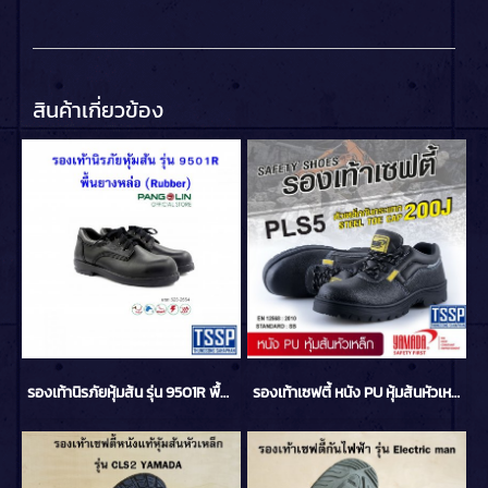
สินค้าเกี่ยวข้อง
รองเท้านิรภัยหุ้มส้น รุ่น 9501R พื้นยางหล่อ (Rubber)
รองเท้าเซฟตี้ หนัง PU หุ้มส้นหัวเหล็ก รุ่น PLS5 YAMADA