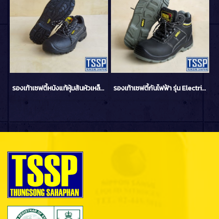
รองเท้าเซฟตี้หนังแท้หุ้มส้นหัวเหล็ก รุ่น CLS2 YAMADA
รองเท้าเซฟตี้กันไฟฟ้า รุ่น Electric man