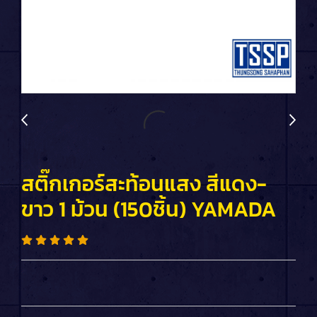
สติ๊กเกอร์สะท้อนแสง สีแดง-
ขาว 1 ม้วน (150ชิ้น) YAMADA