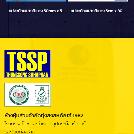
เทปสะท้อนแสงสีแดง 50mm x 50m YAMADA
เทปสะท้อนแสงสีแดง 5cm x 30.48cm (5ชิ้น/แพ็ค) YAMADA
ห้างหุ้นส่วนจำกัดทุ่งสงสหภัณฑ์ 1982
โรงบรรจุก๊าซ และจำหน่ายอุปกรณ์ฮาร์ดแวร์
และวัสดุก่อสร้าง