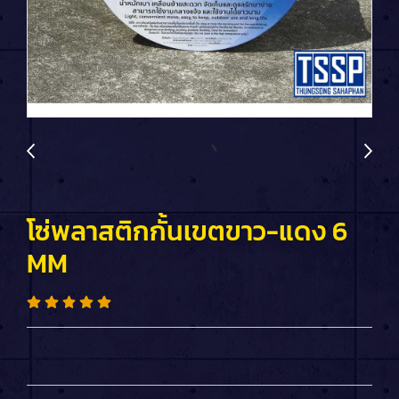
โซ่พลาสติกกั้นเขตขาว-แดง 6
MM