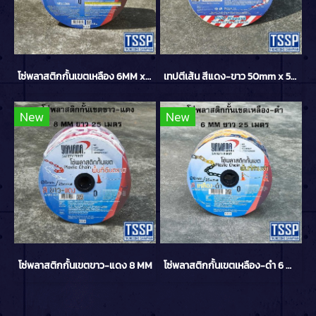
โซ่พลาสติกกั้นเขตเหลือง 6MM x 25M YAMADA
เทปตีเส้น สีแดง-ขาว 50mm x 50m YAMADA
New
New
โซ่พลาสติกกั้นเขตขาว-แดง 8 MM
โซ่พลาสติกกั้นเขตเหลือง-ดำ 6 MM