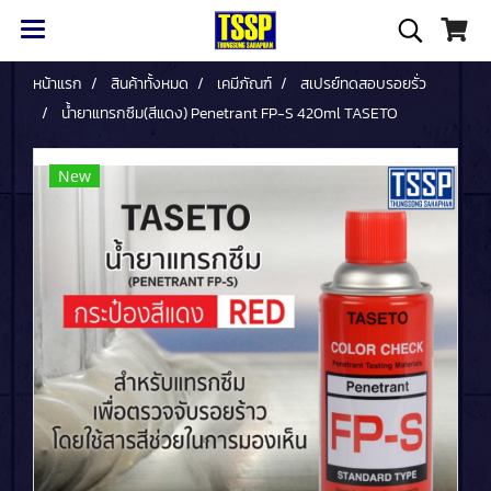
หน้าแรก
สินค้าทั้งหมด
เคมีภัณฑ์
สเปรย์ทดสอบรอยรั่ว
น้ำยาแทรกซึม(สีแดง) Penetrant FP-S 420ml TASETO
New