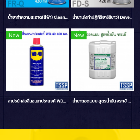
น้ำยาทำความสะอาด(สีฟ้า) Cleaner FR-Q 420ml TASETO
น้ำยาเร่งทำปฏิกิริยา(สีขาว) Developer FD-S 420ml TASETO
New
New
สเปรย์หล่อลื่นอเนกประสงค์ WD-40 400 มล.
น้ำยาถอดแบบ สูตรน้ำมัน จระเข้ ขนาด 20 ลิตร