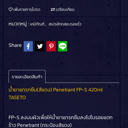
เพิ่มรายการโปรด
เปรียบเทียบ
หมวดหมู่ :
,
เคมีภัณฑ์
สเปรย์ทดสอบรอยรั่ว
Share
รายละเอียดสินค้า
น้ำยาแทรกซึม(สีแดง) Penetrant FP-S 420ml
TASETO
FP-S ลงบนผิวเพื่อให้น้ำยาแทรกซึมลงไปในรอยแตก
ร้าว Penetrant (กระป๋องสีแดง)