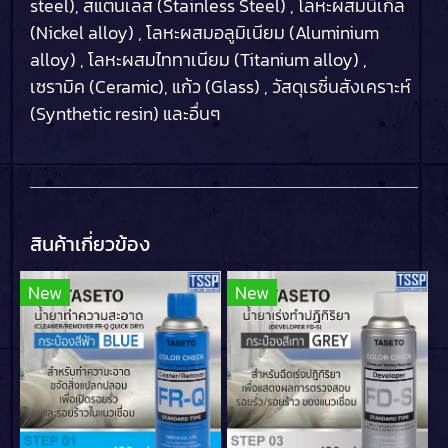
steel), สแตนเลส (Stainless Steel) , โลหะผสมนิเกิล
(Nickel alloy) , โลหะผสมอลูมิเนียม (Aluminium
alloy) , โลหะผสมไททาเนียม (Titanium alloy) ,
เซรามิค (Ceramic), แก้ว (Glass) , วัสดุเรซิ่นสังเคราะห์
(Synthetic resin) และอื่นๆ
สินค้าเกี่ยวข้อง
New
New