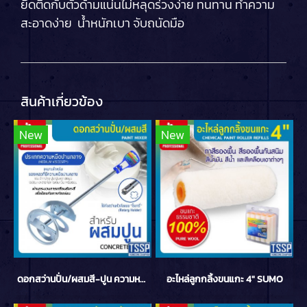
ยึดติดกับตัวด้ามแน่นไม่หลุดร่วงง่าย ทนทาน ทำความ
สะอาดง่าย น้ำหนักเบา จับถนัดมือ
สินค้าเกี่ยวข้อง
New
New
ดอกสว่านปั่น/ผสมสี-ปูน ความหนืดปานกลาง 80x400x10mm
อะไหล่ลูกกลิ้งขนแกะ 4" SUMO