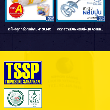
อะไหล่ลูกกลิ้งทาสีเคมี 4" SUMO
ดอกสว่านปั่น/ผสมสี-ปูน ความหนืดปานกลาง 80x400x10mm